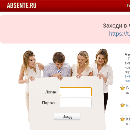
Г
Заходи в 
https:/
Чт
Пе
зн
ко
ог
зн
но
В
Логин:
в
Пароль:
К
К
в