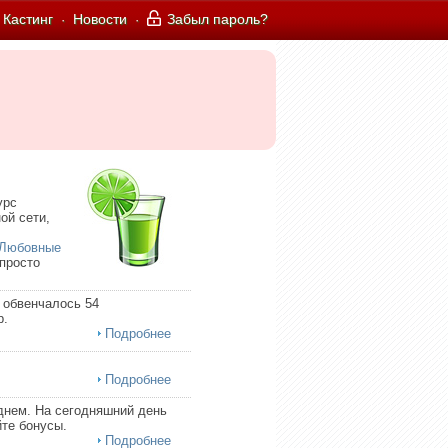
Кастинг
Новости
Забыл пароль?
·
·
урс
ой сети,
Любовные
 просто
 обвенчалось 54
р.
Подробнее
Подробнее
днем. На сегодняшний день
те бонусы.
Подробнее