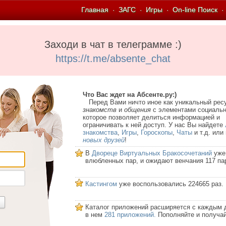
Главная
ЗАГС
Игры
On-line Поиск
·
·
·
·
Заходи в чат в телеграмме :)
https://t.me/absente_chat
Что Вас ждет на Абсенте.ру:)
Перед Вами ничто иное как уникальный рес
знакомств
и
общения
с элементами социальн
которое позволяет делиться информацией и
ограничивать к ней доступ. У нас Вы найдете
знакомства
,
Игры
,
Гороскопы
,
Чаты
и т.д. или
новых друзей
!
В
Двореце Виртуальных Бракосочетаний
уже
влюбленных пар, и ожидают венчания 117 па
Кастингом
уже воспользовались 224665 раз.
Каталог приложений расширяется с каждым 
в нем
281 приложений.
Пополняйте и получай