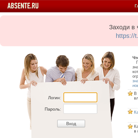
Г
Заходи в 
https:/
Чт
Пе
зн
ко
ог
зн
но
В
Логин:
в
Пароль:
К
К
в