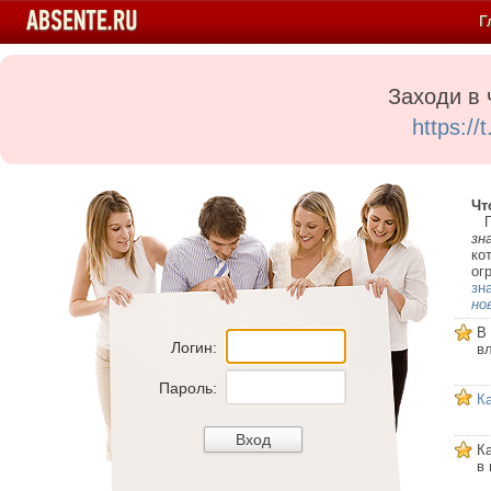
Г
Заходи в 
https:/
Чт
Пе
зн
ко
ог
зн
но
В
Логин:
в
Пароль:
К
К
в