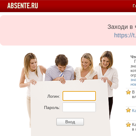
Г
Заходи в 
https:/
Чт
Пе
зн
ко
ог
зн
но
В
Логин:
в
Пароль:
К
К
в