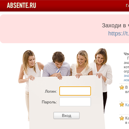
Г
Заходи в 
https:/
Чт
Пе
зн
ко
ог
зн
но
В
Логин:
в
Пароль:
К
К
в