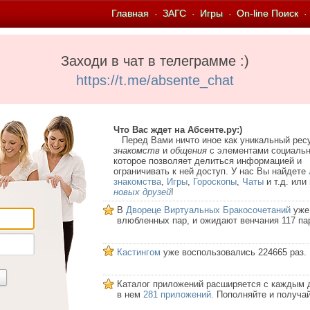
Главная
ЗАГС
Игры
On-line Поиск
·
·
·
·
Заходи в чат в телеграмме :)
https://t.me/absente_chat
Что Вас ждет на Абсенте.ру:)
Перед Вами ничто иное как уникальный рес
знакомств
и
общения
с элементами социальн
которое позволяет делиться информацией и
ограничивать к ней доступ. У нас Вы найдете
знакомства
,
Игры
,
Гороскопы
,
Чаты
и т.д. или
новых друзей
!
В
Двореце Виртуальных Бракосочетаний
уже
влюбленных пар, и ожидают венчания 117 па
Кастингом
уже воспользовались 224665 раз.
Каталог приложений расширяется с каждым 
в нем
281 приложений.
Пополняйте и получай