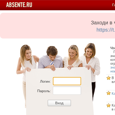
Г
Заходи в 
https:/
Чт
Пе
зн
ко
ог
зн
но
В
Логин:
в
Пароль:
К
К
в