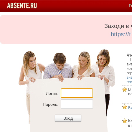
Г
Заходи в 
https:/
Чт
Пе
зн
ко
ог
зн
но
В
Логин:
в
Пароль:
К
К
в