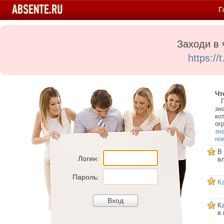
Г
Заходи в 
https:/
Чт
Пе
зн
ко
ог
зн
но
В
Логин:
в
Пароль:
К
К
в