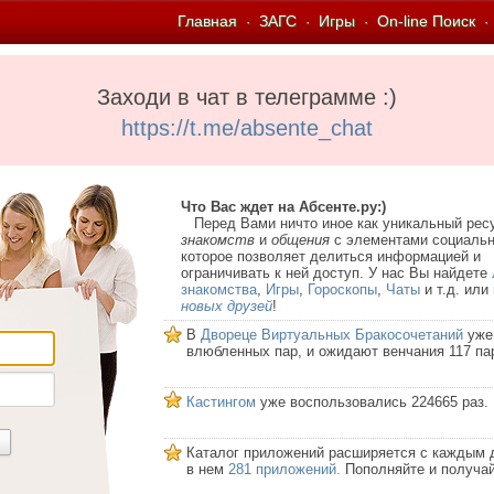
Главная
ЗАГС
Игры
On-line Поиск
·
·
·
·
Заходи в чат в телеграмме :)
https://t.me/absente_chat
Что Вас ждет на Абсенте.ру:)
Перед Вами ничто иное как уникальный рес
знакомств
и
общения
с элементами социальн
которое позволяет делиться информацией и
ограничивать к ней доступ. У нас Вы найдете
знакомства
,
Игры
,
Гороскопы
,
Чаты
и т.д. или
новых друзей
!
В
Двореце Виртуальных Бракосочетаний
уже
влюбленных пар, и ожидают венчания 117 па
Кастингом
уже воспользовались 224665 раз.
Каталог приложений расширяется с каждым 
в нем
281 приложений.
Пополняйте и получай