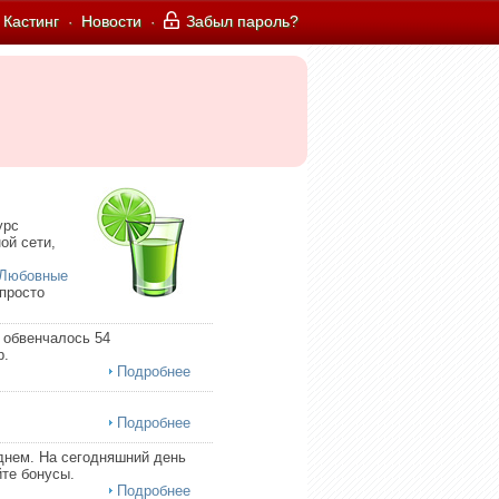
Кастинг
Новости
Забыл пароль?
·
·
урс
ой сети,
Любовные
 просто
 обвенчалось 54
р.
Подробнее
Подробнее
днем. На сегодняшний день
те бонусы.
Подробнее