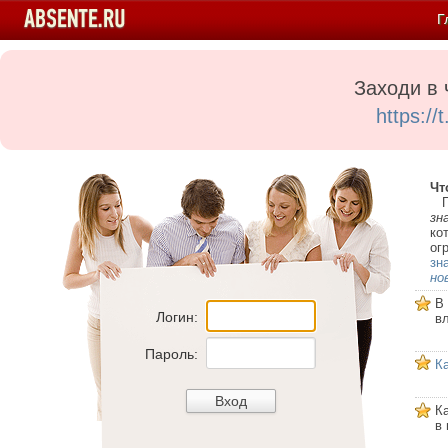
Г
Заходи в 
https:/
Чт
Пе
зн
ко
ог
зн
но
В
Логин:
в
Пароль:
К
К
в