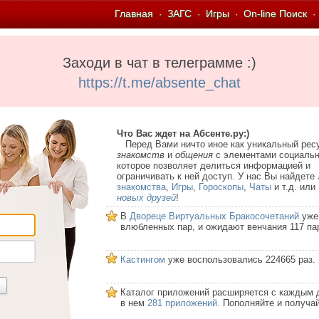
Главная
ЗАГС
Игры
On-line Поиск
·
·
·
·
Заходи в чат в телеграмме :)
https://t.me/absente_chat
Что Вас ждет на Абсенте.ру:)
Перед Вами ничто иное как уникальный рес
знакомств
и
общения
с элементами социальн
которое позволяет делиться информацией и
ограничивать к ней доступ. У нас Вы найдете
знакомства
,
Игры
,
Гороскопы
,
Чаты
и т.д. или
новых друзей
!
В
Двореце Виртуальных Бракосочетаний
уже
влюбленных пар, и ожидают венчания 117 па
Кастингом
уже воспользовались 224665 раз.
Каталог приложений расширяется с каждым 
в нем
281 приложений.
Пополняйте и получай