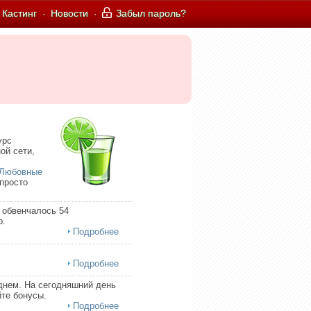
Кастинг
Новости
Забыл пароль?
·
·
урс
ой сети,
Любовные
 просто
 обвенчалось 54
р.
Подробнее
Подробнее
днем. На сегодняшний день
те бонусы.
Подробнее