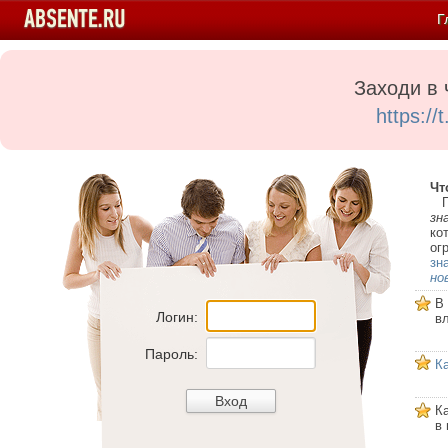
Г
Заходи в 
https:/
Чт
Пе
зн
ко
ог
зн
но
В
Логин:
в
Пароль:
К
К
в