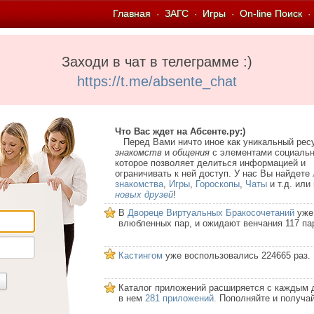
Главная
ЗАГС
Игры
On-line Поиск
·
·
·
·
Заходи в чат в телеграмме :)
https://t.me/absente_chat
Что Вас ждет на Абсенте.ру:)
Перед Вами ничто иное как уникальный рес
знакомств
и
общения
с элементами социальн
которое позволяет делиться информацией и
ограничивать к ней доступ. У нас Вы найдете
знакомства
,
Игры
,
Гороскопы
,
Чаты
и т.д. или
новых друзей
!
В
Двореце Виртуальных Бракосочетаний
уже
влюбленных пар, и ожидают венчания 117 па
Кастингом
уже воспользовались 224665 раз.
Каталог приложений расширяется с каждым 
в нем
281 приложений.
Пополняйте и получай