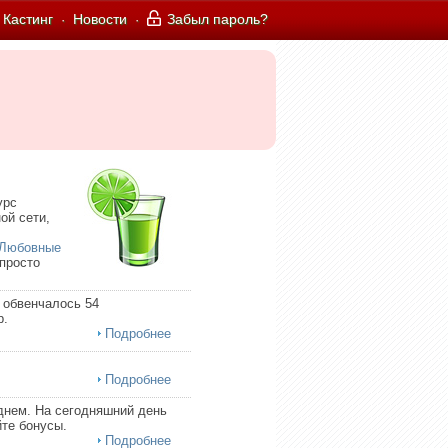
Кастинг
Новости
Забыл пароль?
·
·
урс
ой сети,
Любовные
 просто
 обвенчалось 54
р.
Подробнее
Подробнее
днем. На сегодняшний день
те бонусы.
Подробнее