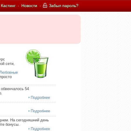
Кастинг
Новости
Забыл пароль?
·
·
урс
ой сети,
Любовные
 просто
 обвенчалось 54
р.
Подробнее
Подробнее
днем. На сегодняшний день
те бонусы.
Подробнее