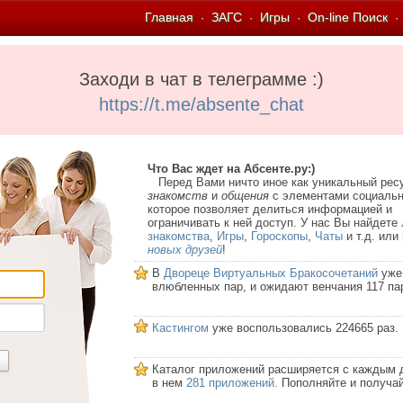
Главная
ЗАГС
Игры
On-line Поиск
·
·
·
·
Заходи в чат в телеграмме :)
https://t.me/absente_chat
Что Вас ждет на Абсенте.ру:)
Перед Вами ничто иное как уникальный рес
знакомств
и
общения
с элементами социальн
которое позволяет делиться информацией и
ограничивать к ней доступ. У нас Вы найдете
знакомства
,
Игры
,
Гороскопы
,
Чаты
и т.д. или
новых друзей
!
В
Двореце Виртуальных Бракосочетаний
уже
влюбленных пар, и ожидают венчания 117 па
Кастингом
уже воспользовались 224665 раз.
Каталог приложений расширяется с каждым 
в нем
281 приложений.
Пополняйте и получай