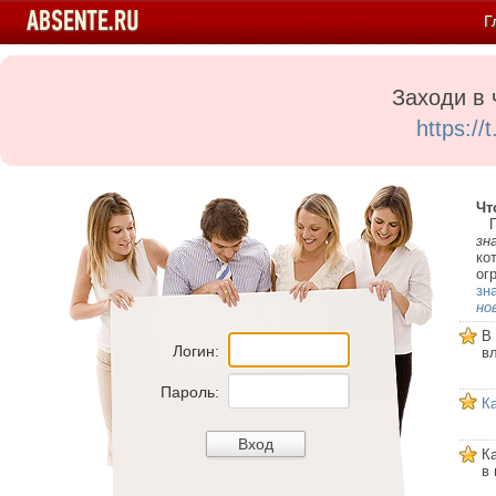
Г
Заходи в 
https:/
Чт
Пе
зн
ко
ог
зн
но
В
Логин:
в
Пароль:
К
К
в