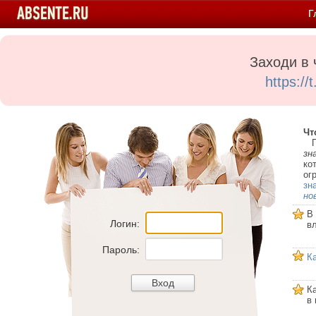
Г
Заходи в 
https:/
Чт
Пе
зн
ко
ог
зн
но
В
Логин:
в
Пароль:
К
К
в