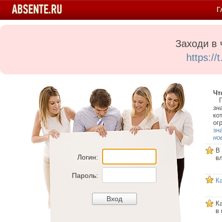
Г
Заходи в 
https:/
Чт
Пе
зн
ко
ог
зн
но
В
Логин:
в
Пароль:
К
К
в