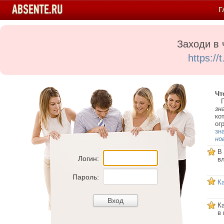
Г
Заходи в 
https:/
Чт
Пе
зн
ко
ог
зн
но
В
Логин:
в
Пароль:
К
К
в