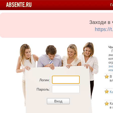
Г
Заходи в 
https:/
Чт
Пе
зн
ко
ог
зн
но
В
Логин:
в
Пароль:
К
К
в