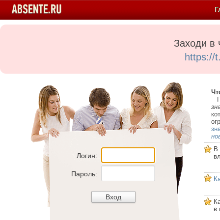
Г
Заходи в 
https:/
Чт
Пе
зн
ко
ог
зн
но
В
Логин:
в
Пароль:
К
К
в