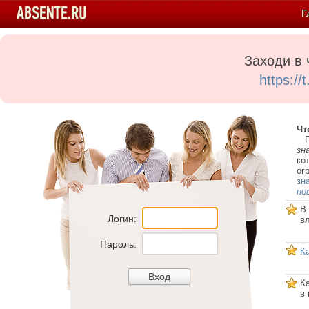
Г
Заходи в 
https:/
Чт
Пе
зн
ко
ог
зн
но
В
Логин:
в
Пароль:
К
К
в