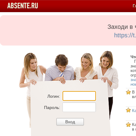
Г
Заходи в 
https:/
Чт
Пе
зн
ко
ог
зн
но
В
Логин:
в
Пароль:
К
К
в