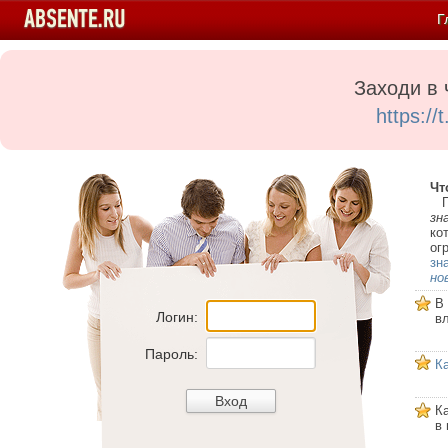
Г
Заходи в 
https:/
Чт
Пе
зн
ко
ог
зн
но
В
Логин:
в
Пароль:
К
К
в