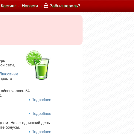
Кастинг
Новости
Забыл пароль?
·
·
урс
ой сети,
Любовные
 просто
 обвенчалось 54
р.
Подробнее
Подробнее
днем. На сегодняшний день
те бонусы.
Подробнее