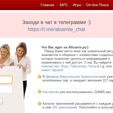
Главная
ЗАГС
Игры
On-line Поиск
·
·
·
·
Заходи в чат в телеграмме :)
https://t.me/absente_chat
Что Вас ждет на Абсенте.ру:)
Перед Вами ничто иное как уникальный рес
знакомств
и
общения
с элементами социальн
которое позволяет делиться информацией и
ограничивать к ней доступ. У нас Вы найдете
знакомства
,
Игры
,
Гороскопы
,
Чаты
и т.д. или
новых друзей
!
В
Двореце Виртуальных Бракосочетаний
уже
влюбленных пар, и ожидают венчания 117 па
Кастингом
уже воспользовались 224665 раз.
Каталог приложений расширяется с каждым 
в нем
281 приложений.
Пополняйте и получай