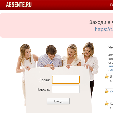
Г
Заходи в 
https:/
Чт
Пе
зн
ко
ог
зн
но
В
Логин:
в
Пароль:
К
К
в