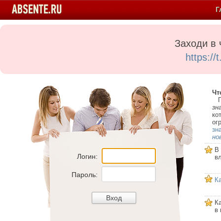
Г
Заходи в 
https:/
Чт
Пе
зн
ко
ог
зн
но
В
Логин:
в
Пароль:
К
К
в