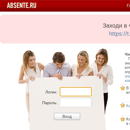
Г
Заходи в 
https:/
Чт
Пе
зн
ко
ог
зн
но
В
Логин:
в
Пароль:
К
К
в