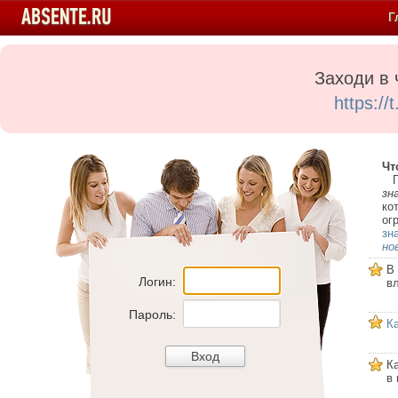
Г
Заходи в 
https:/
Чт
Пе
зн
ко
ог
зн
но
В
Логин:
в
Пароль:
К
К
в