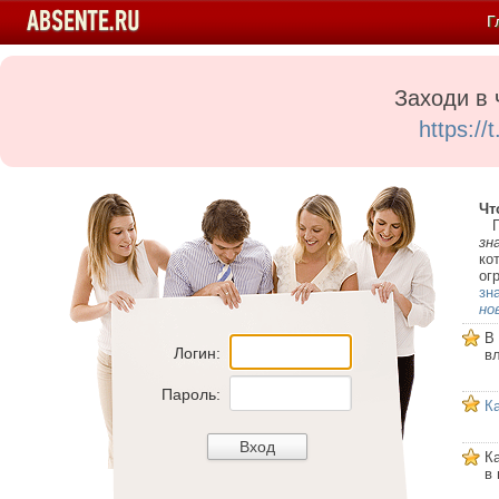
Г
Заходи в 
https:/
Чт
Пе
зн
ко
ог
зн
но
В
Логин:
в
Пароль:
К
К
в