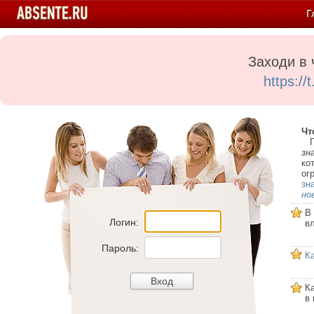
Г
Заходи в 
https:/
Чт
Пе
зн
ко
ог
зн
но
В
Логин:
в
Пароль:
К
К
в