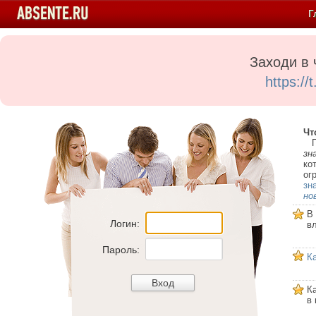
Г
Заходи в 
https:/
Чт
Пе
зн
ко
ог
зн
но
В
Логин:
в
Пароль:
К
К
в