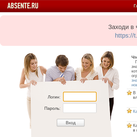
Г
Заходи в 
https:/
Чт
Пе
зн
ко
ог
зн
но
В
Логин:
в
Пароль:
К
К
в