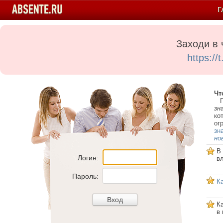
Г
Заходи в 
https:/
Чт
Пе
зн
ко
ог
зн
но
В
Логин:
в
Пароль:
К
К
в