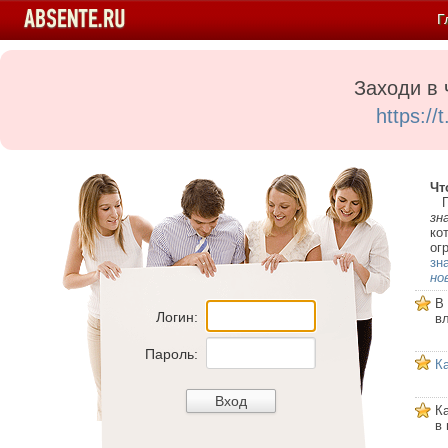
Г
Заходи в 
https:/
Чт
Пе
зн
ко
ог
зн
но
В
Логин:
в
Пароль:
К
К
в