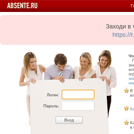
Г
Заходи в 
https:/
Чт
Пе
зн
ко
ог
зн
но
В
Логин:
в
Пароль:
К
К
в