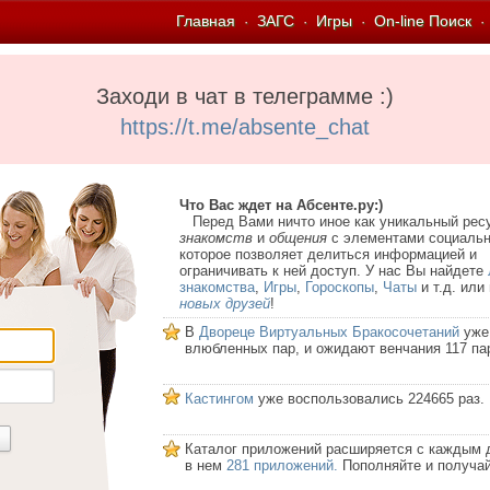
Главная
ЗАГС
Игры
On-line Поиск
·
·
·
·
Заходи в чат в телеграмме :)
https://t.me/absente_chat
Что Вас ждет на Абсенте.ру:)
Перед Вами ничто иное как уникальный рес
знакомств
и
общения
с элементами социальн
которое позволяет делиться информацией и
ограничивать к ней доступ. У нас Вы найдете
знакомства
,
Игры
,
Гороскопы
,
Чаты
и т.д. или
новых друзей
!
В
Двореце Виртуальных Бракосочетаний
уже
влюбленных пар, и ожидают венчания 117 па
Кастингом
уже воспользовались 224665 раз.
Каталог приложений расширяется с каждым 
в нем
281 приложений.
Пополняйте и получай