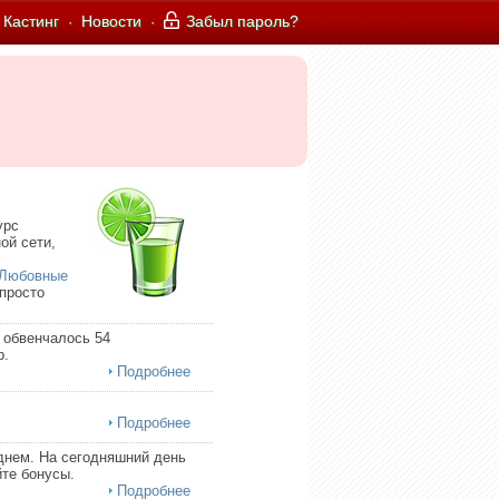
Кастинг
Новости
Забыл пароль?
·
·
урс
ой сети,
Любовные
 просто
 обвенчалось 54
р.
Подробнее
Подробнее
днем. На сегодняшний день
те бонусы.
Подробнее