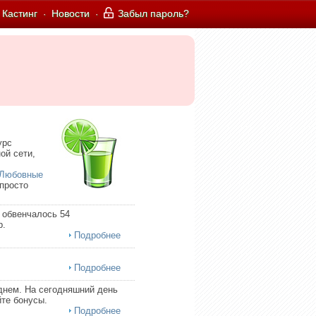
Кастинг
Новости
Забыл пароль?
·
·
урс
ой сети,
Любовные
 просто
 обвенчалось 54
р.
Подробнее
Подробнее
днем. На сегодняшний день
те бонусы.
Подробнее