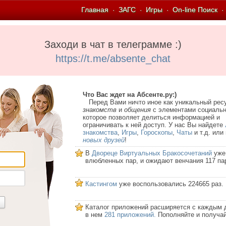
Главная
ЗАГС
Игры
On-line Поиск
·
·
·
·
Заходи в чат в телеграмме :)
https://t.me/absente_chat
Что Вас ждет на Абсенте.ру:)
Перед Вами ничто иное как уникальный рес
знакомств
и
общения
с элементами социальн
которое позволяет делиться информацией и
ограничивать к ней доступ. У нас Вы найдете
знакомства
,
Игры
,
Гороскопы
,
Чаты
и т.д. или
новых друзей
!
В
Двореце Виртуальных Бракосочетаний
уже
влюбленных пар, и ожидают венчания 117 па
Кастингом
уже воспользовались 224665 раз.
Каталог приложений расширяется с каждым 
в нем
281 приложений.
Пополняйте и получай