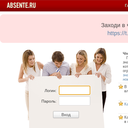
Г
Заходи в 
https:/
Чт
Пе
зн
ко
ог
зн
но
В
Логин:
в
Пароль:
К
К
в