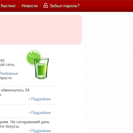
Кастинг
Новости
Забыл пароль?
·
·
урс
ой сети,
Любовные
 просто
 обвенчалось 54
р.
Подробнее
Подробнее
днем. На сегодняшний день
те бонусы.
Подробнее