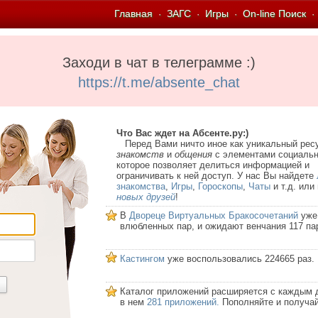
Главная
ЗАГС
Игры
On-line Поиск
·
·
·
·
Заходи в чат в телеграмме :)
https://t.me/absente_chat
Что Вас ждет на Абсенте.ру:)
Перед Вами ничто иное как уникальный рес
знакомств
и
общения
с элементами социальн
которое позволяет делиться информацией и
ограничивать к ней доступ. У нас Вы найдете
знакомства
,
Игры
,
Гороскопы
,
Чаты
и т.д. или
новых друзей
!
В
Двореце Виртуальных Бракосочетаний
уже
влюбленных пар, и ожидают венчания 117 па
Кастингом
уже воспользовались 224665 раз.
Каталог приложений расширяется с каждым 
в нем
281 приложений.
Пополняйте и получай