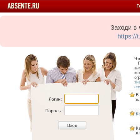
Г
Заходи в 
https:/
Чт
Пе
зн
ко
ог
зн
но
В
Логин:
в
Пароль:
К
К
в