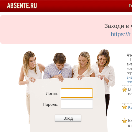
Г
Заходи в 
https:/
Чт
Пе
зн
ко
ог
зн
но
В
Логин:
в
Пароль:
К
К
в