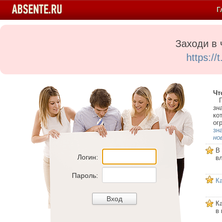
Г
Заходи в 
https:/
Чт
Пе
зн
ко
ог
зн
но
В
Логин:
в
Пароль:
К
К
в