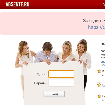
Г
Заходи в 
https:/
Чт
Пе
зн
ко
ог
зн
но
В
Логин:
в
Пароль:
К
К
в