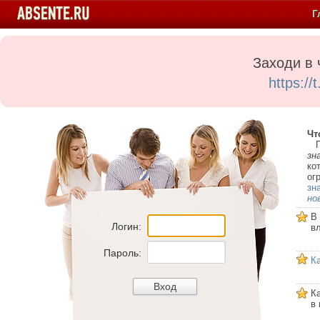
Г
Заходи в 
https:/
Чт
Пе
зн
ко
ог
зн
но
В
Логин:
в
Пароль:
К
К
в