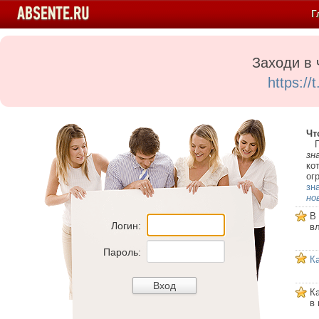
Г
Заходи в 
https:/
Чт
Пе
зн
ко
ог
зн
но
В
Логин:
в
Пароль:
К
К
в