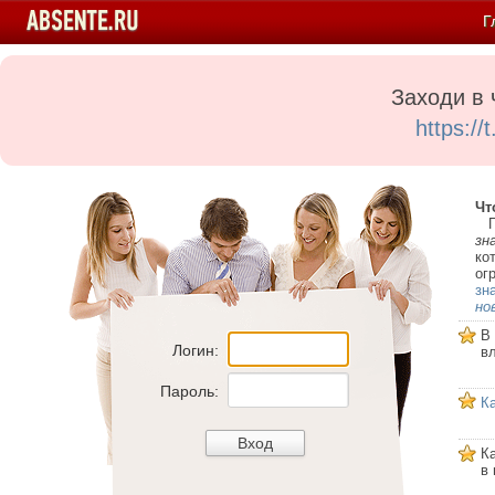
Г
Заходи в 
https:/
Чт
Пе
зн
ко
ог
зн
но
В
Логин:
в
Пароль:
К
К
в