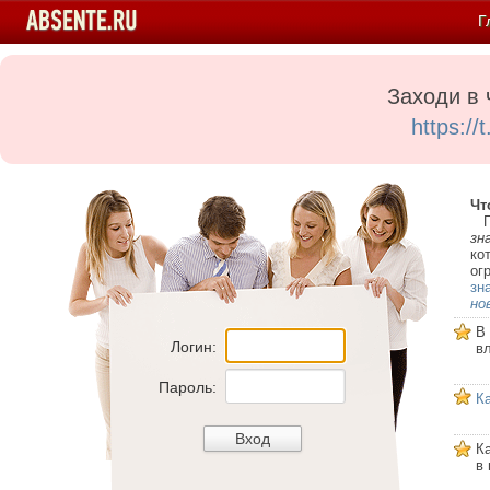
Г
Заходи в 
https:/
Чт
Пе
зн
ко
ог
зн
но
В
Логин:
в
Пароль:
К
К
в