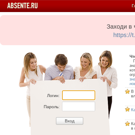
Г
Заходи в 
https:/
Чт
Пе
зн
ко
ог
зн
но
В
Логин:
в
Пароль:
К
К
в